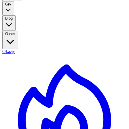
Gry
Blog
O nas
Okazje