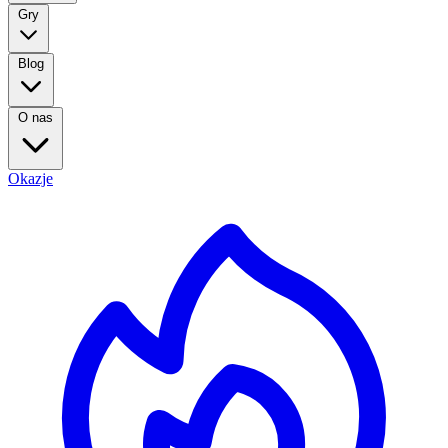
Gry
Blog
O nas
Okazje