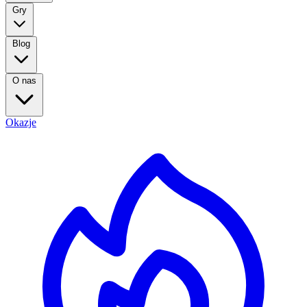
Gry
Blog
O nas
Okazje