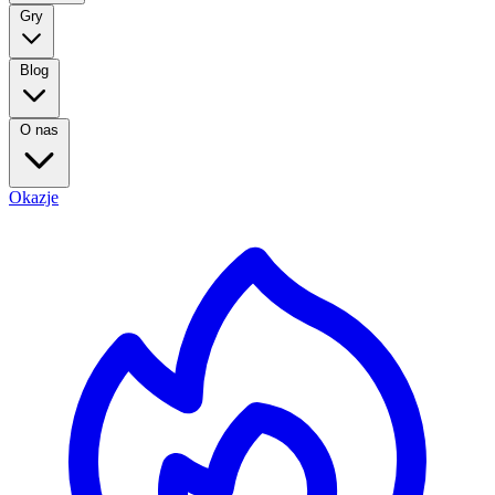
Gry
Blog
O nas
Okazje