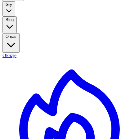
Gry
Blog
O nas
Okazje