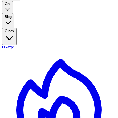
Gry
Blog
O nas
Okazje