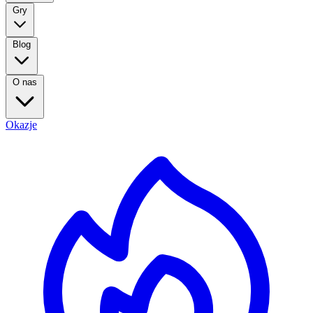
Gry
Blog
O nas
Okazje