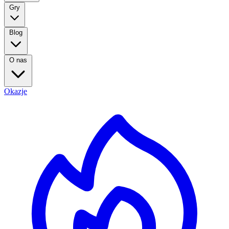
Gry
Blog
O nas
Okazje