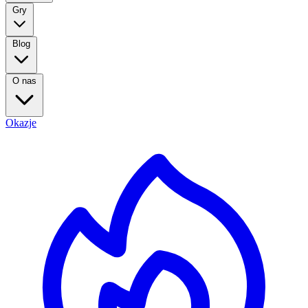
Gry
Blog
O nas
Okazje