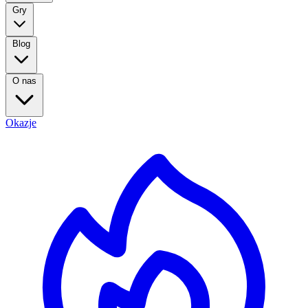
Gry
Blog
O nas
Okazje