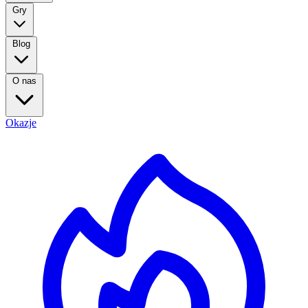
Gry
Blog
O nas
Okazje