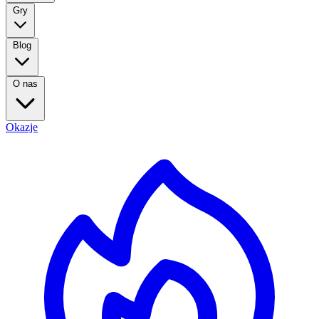
Gry
Blog
O nas
Okazje