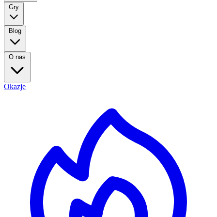
Gry
Blog
O nas
Okazje