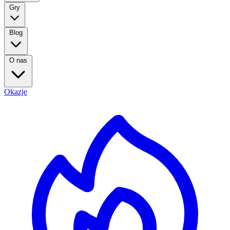
Gry
Blog
O nas
Okazje