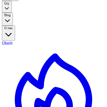
Gry
Blog
O nas
Okazje