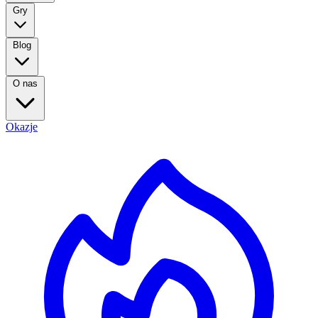
Gry
Blog
O nas
Okazje