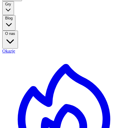
Gry
Blog
O nas
Okazje