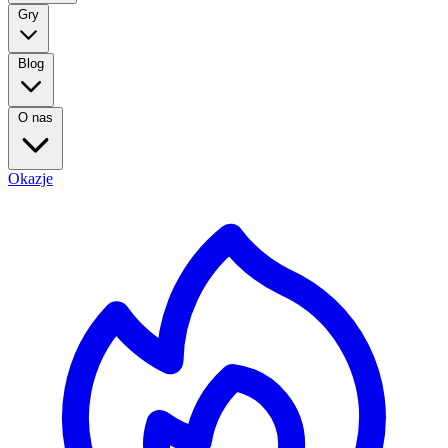
Gry
Blog
O nas
Okazje