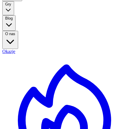
Gry
Blog
O nas
Okazje