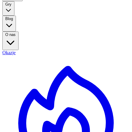
Gry
Blog
O nas
Okazje