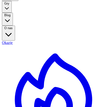
Gry
Blog
O nas
Okazje