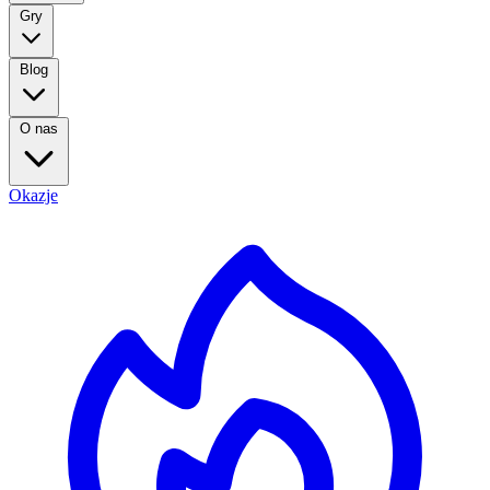
Gry
Blog
O nas
Okazje