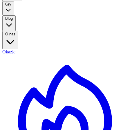
Gry
Blog
O nas
Okazje