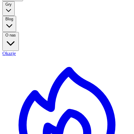
Gry
Blog
O nas
Okazje