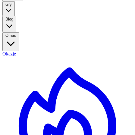
Gry
Blog
O nas
Okazje