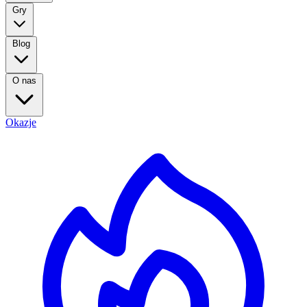
Gry
Blog
O nas
Okazje