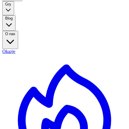
Gry
Blog
O nas
Okazje