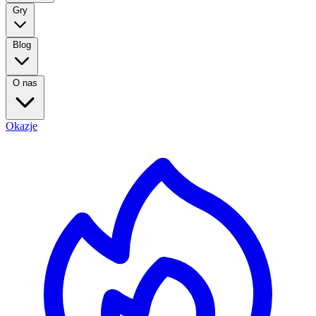
Gry
Blog
O nas
Okazje