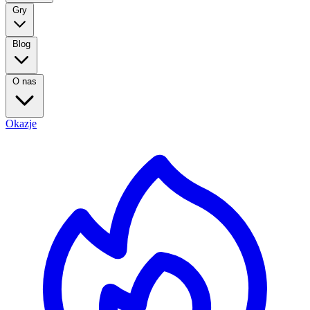
Gry
Blog
O nas
Okazje