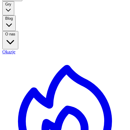
Gry
Blog
O nas
Okazje