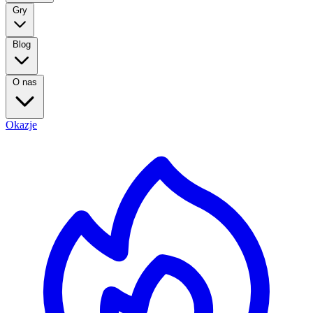
Gry
Blog
O nas
Okazje