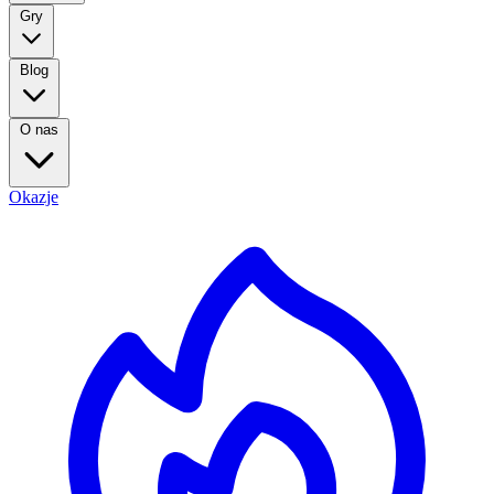
Gry
Blog
O nas
Okazje