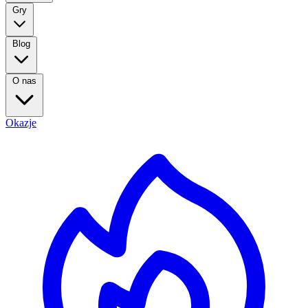
Gry
Blog
O nas
Okazje