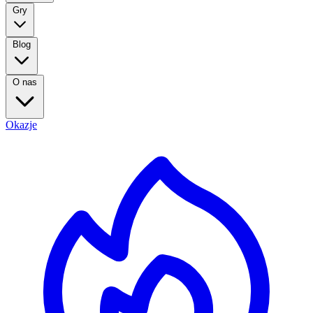
Gry
Blog
O nas
Okazje