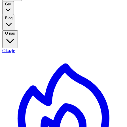
Gry
Blog
O nas
Okazje