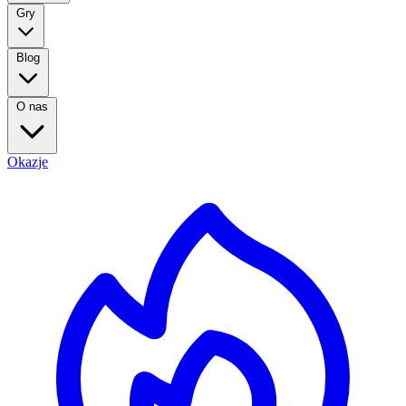
Gry
Blog
O nas
Okazje