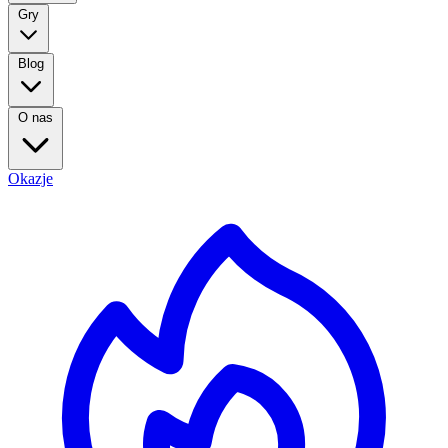
Gry
Blog
O nas
Okazje