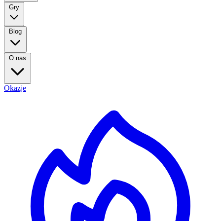
Gry
Blog
O nas
Okazje