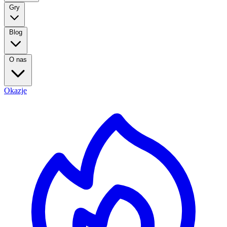
Gry
Blog
O nas
Okazje