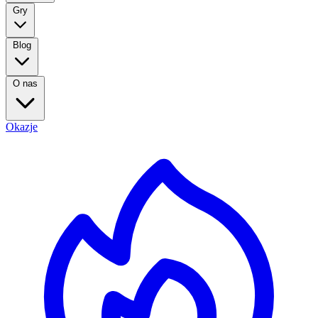
Gry
Blog
O nas
Okazje