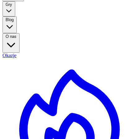
Gry
Blog
O nas
Okazje