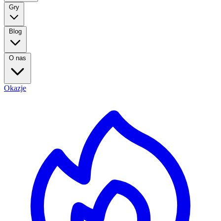
Gry
Blog
O nas
Okazje