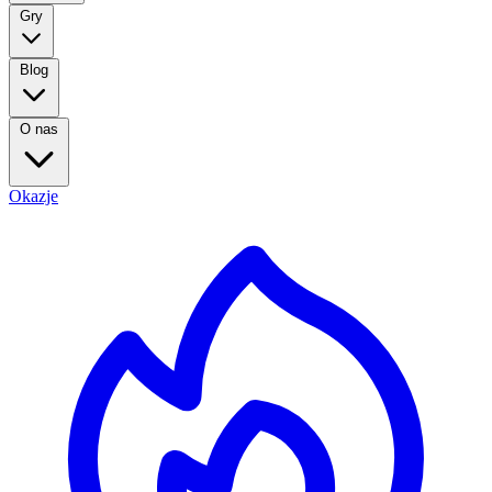
Gry
Blog
O nas
Okazje