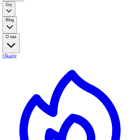
Gry
Blog
O nas
Okazje