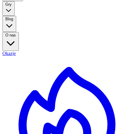
Gry
Blog
O nas
Okazje