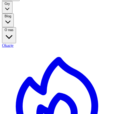
Gry
Blog
O nas
Okazje