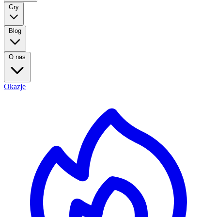
Gry
Blog
O nas
Okazje