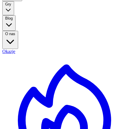
Gry
Blog
O nas
Okazje