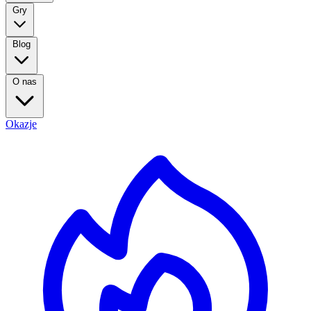
Gry
Blog
O nas
Okazje