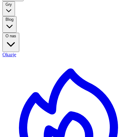
Gry
Blog
O nas
Okazje